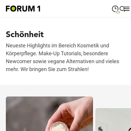
09:00
—
19:00
MONTAG
Montag
Schönheit
Suche schließen
09:00
—
19:00
DIENSTAG
Dienstag
Neueste Highlights im Bereich Kosmetik und
Körperpflege. Make-Up Tutorials, besondere
09:00
—
19:00
MITTWOCH
Mittwoch
Newcomer sowie vegane Alternativen und vieles
mehr. Wir bringen Sie zum Strahlen!
09:00
—
19:00
DONNERSTAG
Donnerstag
09:00
—
19:00
FREITAG
Freitag
09:00
—
18:00
SAMSTAG
Samstag
Sonderöffnungszeiten