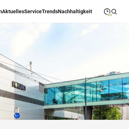
n
Aktuelles
Service
Trends
Nachhaltigkeit
09:00
—
19:00
MONTAG
Montag
Suche schließen
09:00
—
19:00
DIENSTAG
Dienstag
09:00
—
19:00
MITTWOCH
Mittwoch
09:00
—
19:00
DONNERSTAG
Donnerstag
09:00
—
19:00
FREITAG
Freitag
09:00
—
18:00
SAMSTAG
Samstag
Sonderöffnungszeiten