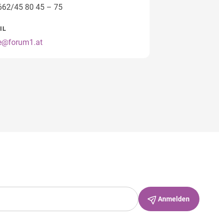
662/45 80 45 – 75
IL
ce@forum1.at