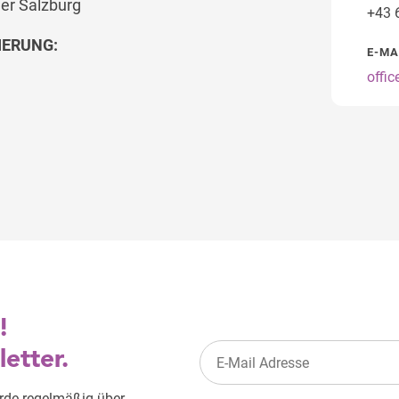
mer Salzburg
+43 
IERUNG:
E-MA
offi