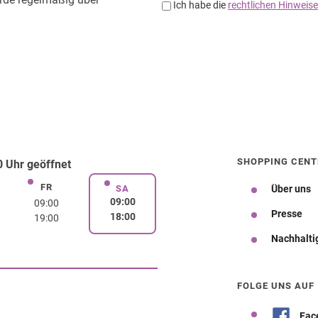
SHOPPING CENT
 Uhr geöffnet
FR
rstag
Freitag
SA
Über uns
Samstag
09:00
09:00
Presse
18:00
19:00
Nachhalti
Wegbeschreibung
FOLGE UNS AUF
Fac