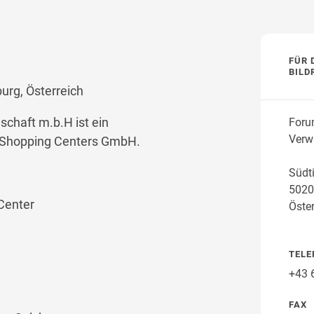
FÜR 
BILD
urg, Österreich
chaft m.b.H ist ein
Foru
Verw
 Shopping Centers GmbH.
Südti
5020
Center
Öster
TELE
+43 
FAX