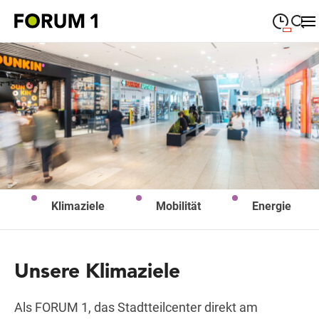
09:00
—
19:00
MONTAG
Montag
Suche schließen
09:00
—
19:00
DIENSTAG
Dienstag
09:00
—
19:00
MITTWOCH
Mittwoch
09:00
—
19:00
DONNERSTAG
Donnerstag
Klimaziele
Mobilität
Energie
09:00
—
19:00
FREITAG
Freitag
09:00
—
18:00
SAMSTAG
Samstag
Unsere Klimaziele
Sonderöffnungszeiten
Als FORUM 1, das Stadtteilcenter direkt am