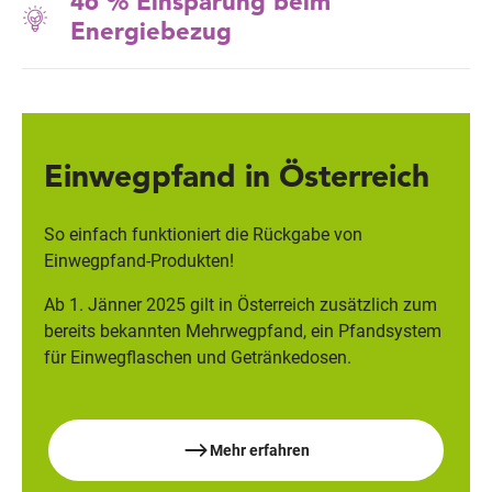
46 % Einsparung beim
Energiebezug
Einwegpfand in Österreich
So einfach funktioniert die Rückgabe von
Einwegpfand-Produkten!
Ab 1. Jänner 2025 gilt in Österreich zusätzlich zum
bereits bekannten Mehrwegpfand, ein Pfandsystem
für Einwegflaschen und Getränkedosen.
Mehr erfahren