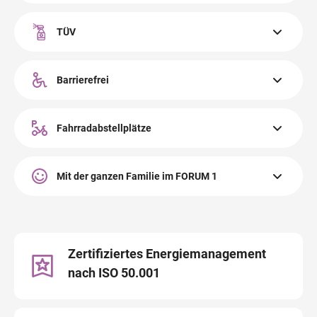
Hunde sind im FORUM 1 willkommen. Es gilt Leinen- &
Maulkorbpflicht im gesamten Innenbereich.
TÜV
Das FORUM 1 Salzburg ist mit dem TÜV AUSTRIA
Hygienemanagement-Standard zertifiziert.
Barrierefrei
Alle öffentlichen Bereiche im FORUM 1 sind barrierefrei
zugänglich.
Fahrradabstellplätze
Die Fahrradparkplätze im FORUM 1 in Salzburg befinden
sich am Eingang ÖGK.
Mit der ganzen Familie im FORUM 1
Wir machen Ihren Besuch mit der Familie zu einem
stressfreien Erlebnis. Jetzt mehr über unsere
Familienservices erfahren!
Zertifiziertes Energiemanagement
Familienservice
nach ISO 50.001