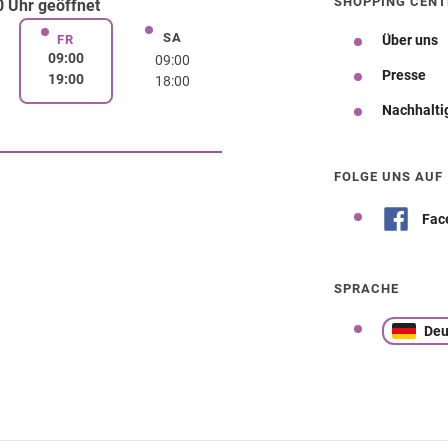
SHOPPING CENT
 Uhr geöffnet
SA
rstag
Samstag
FR
Über uns
Freitag
09:00
09:00
Presse
19:00
18:00
Nachhalti
Wegbeschreibung
FOLGE UNS AUF
Fac
SPRACHE
Deu