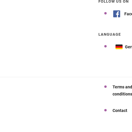
FOLLOW US ON
Fac
LANGUAGE
Ge
Terms an
condition
Contact