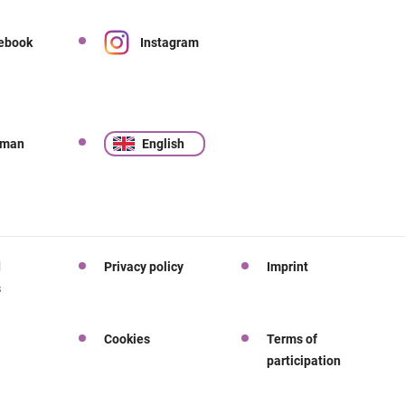
ebook
Instagram
rman
English
d
Privacy policy
Imprint
s
Cookies
Terms of
participation