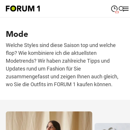
09:00
—
19:00
MONTAG
Montag
Mode
Suche schließen
09:00
—
19:00
DIENSTAG
Dienstag
Welche Styles sind diese Saison top und welche
flop? Wie kombiniere ich die aktuellsten
09:00
—
19:00
MITTWOCH
Mittwoch
Modetrends? Wir haben zahlreiche Tipps und
Updates rund um Fashion für Sie
09:00
—
19:00
DONNERSTAG
Donnerstag
zusammengefasst und zeigen Ihnen auch gleich,
wo Sie die Outfits im FORUM 1 kaufen können.
09:00
—
19:00
FREITAG
Freitag
09:00
—
18:00
SAMSTAG
Samstag
Sonderöffnungszeiten