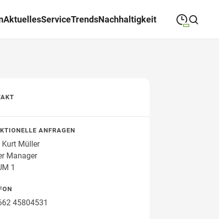
n
Aktuelles
Service
Trends
Nachhaltigkeit
09:00
—
19:00
MONTAG
Montag
Suche schließen
09:00
—
19:00
DIENSTAG
Dienstag
TAKT
09:00
—
19:00
MITTWOCH
Mittwoch
KTIONELLE ANFRAGEN
09:00
—
19:00
DONNERSTAG
Donnerstag
 Kurt Müller
er Manager
09:00
—
19:00
FREITAG
Freitag
UM 1
09:00
—
18:00
SAMSTAG
Samstag
FON
662 45804531
Sonderöffnungszeiten