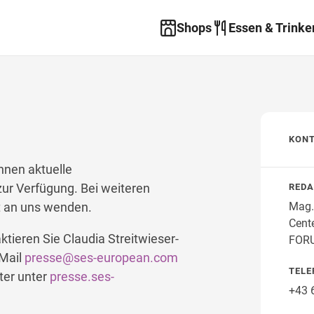
Shops
Essen & Trinke
KON
hnen aktuelle
r Verfügung. Bei weiteren
REDA
Mag.
t an uns wenden.
Cent
tieren Sie Claudia Streitwieser-
FOR
 Mail
presse@ses-european.com
TELE
ter unter
presse.ses-
+43 