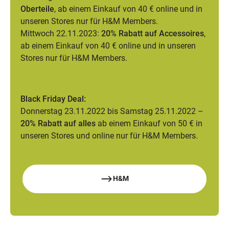
Oberteile
, ab einem Einkauf von 40 € online und in
unseren Stores nur für H&M Members.
Mittwoch 22.11.2023:
20% Rabatt auf Accessoires
,
ab einem Einkauf von 40 € online und in unseren
Stores nur für H&M Members.
Black Friday Deal:
Donnerstag 23.11.2022 bis Samstag 25.11.2022 –
20% Rabatt auf alles
ab einem Einkauf von 50 € in
unseren Stores und online nur für H&M Members.
H&M