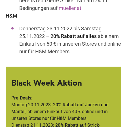
bereits reduzierte Artikel. Nur am 24.11.
Bedingungen auf
mueller.at
H&M
Donnerstag 23.11.2022 bis Samstag
25.11.2022 –
20% Rabatt auf alles
ab einem
Einkauf von 50 € in unseren Stores und online
nur für H&M Members.
Black Week Aktion
Pre-Deals:
Montag 20.11.2023:
20% Rabatt auf Jacken und
Mäntel
, ab einem Einkauf von 40 € online und in
unseren Stores nur für H&M Members.
Dienstag 21.11.2023:
20% Rabatt auf Strick-