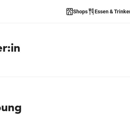
Shops
Essen & Trinke
r:in
bung