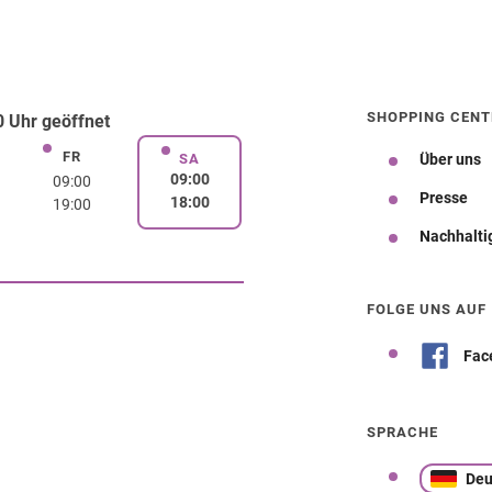
SHOPPING CENT
 Uhr geöffnet
FR
rstag
Freitag
SA
Über uns
Samstag
09:00
09:00
Presse
18:00
19:00
Nachhalti
Wegbeschreibung
FOLGE UNS AUF
Fac
SPRACHE
Deu