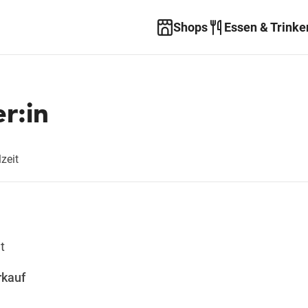
Shops
Essen & Trinke
r:in
lzeit
t
rkauf