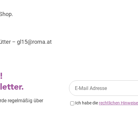
 Shop.
ütter –
gl15@roma.at