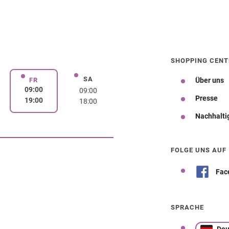
SHOPPING CENT
SA
rstag
Samstag
FR
Über uns
Freitag
09:00
09:00
Presse
19:00
18:00
Nachhalti
Wegbeschreibung
FOLGE UNS AUF
Fac
SPRACHE
Deu