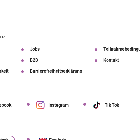
ER
Jobs
Teilnahmebeding
B2B
Kontakt
gkeit
Barrierefreiheitserklärung
ebook
Instagram
Tik Tok
tsch
Englisch