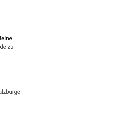
Wegbeschreibung
feine
nde zu
lzburger