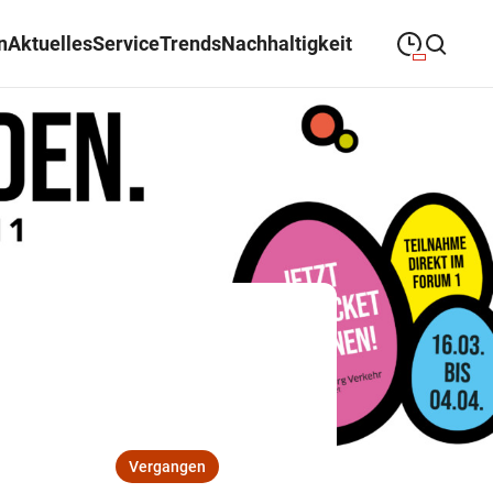
n
Aktuelles
Service
Trends
Nachhaltigkeit
09:00
—
19:00
MONTAG
Montag
Suche schließen
09:00
—
19:00
DIENSTAG
Dienstag
09:00
—
19:00
MITTWOCH
Mittwoch
09:00
—
19:00
DONNERSTAG
Donnerstag
09:00
—
19:00
FREITAG
Freitag
09:00
—
18:00
SAMSTAG
Samstag
Vergangen
Sonderöffnungszeiten