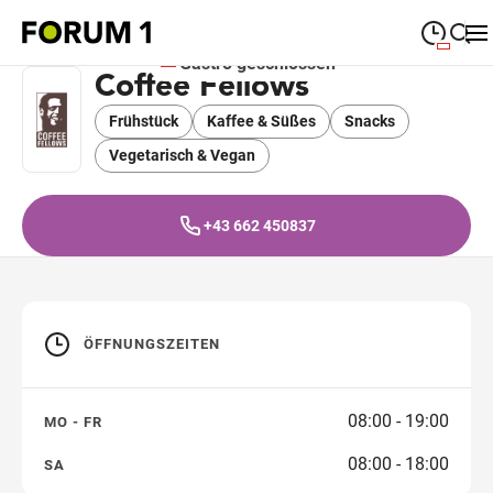
Gastro geschlossen
Coffee Fellows
09:00
—
19:00
MONTAG
Montag
Frühstück
Kaffee & Süßes
Suche schließen
Snacks
09:00
—
19:00
DIENSTAG
Vegetarisch & Vegan
Dienstag
09:00
—
19:00
MITTWOCH
Mittwoch
+43 662 450837
09:00
—
19:00
DONNERSTAG
Donnerstag
09:00
—
19:00
FREITAG
Freitag
ÖFFNUNGSZEITEN
09:00
—
18:00
SAMSTAG
Samstag
08:00 - 19:00
MO - FR
Sonderöffnungszeiten
08:00 - 18:00
SA