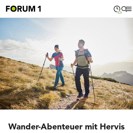
09:00
—
19:00
MONTAG
Montag
Suche schließen
09:00
—
19:00
DIENSTAG
Dienstag
09:00
—
19:00
MITTWOCH
Mittwoch
09:00
—
19:00
DONNERSTAG
Donnerstag
09:00
—
19:00
FREITAG
Freitag
09:00
—
18:00
SAMSTAG
Samstag
Sonderöffnungszeiten
Wander-Abenteuer mit Hervis