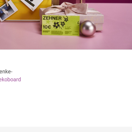
Wegbeschreibung
henke-
ekoboard