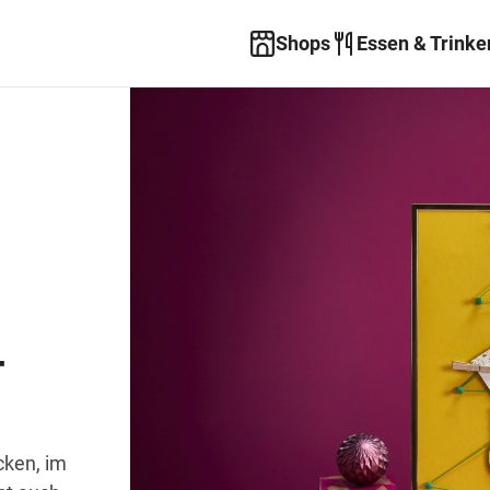
Shops
Essen & Trinke
-
cken, im