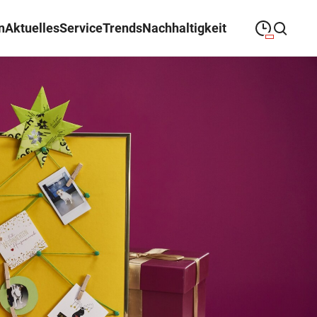
n
Aktuelles
Service
Trends
Nachhaltigkeit
09:00
—
19:00
MONTAG
Montag
Suche schließen
09:00
—
19:00
DIENSTAG
Dienstag
09:00
—
19:00
MITTWOCH
Mittwoch
09:00
—
19:00
DONNERSTAG
Donnerstag
09:00
—
19:00
FREITAG
Freitag
09:00
—
18:00
SAMSTAG
Samstag
Sonderöffnungszeiten