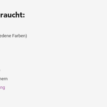
board
raucht:
iedene Farben)
e
mern
ung