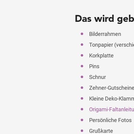
– Deko
Das wird geb
00:33
Bilderrahmen
Tonpapier (versch
Korkplatte
Pins
Schnur
Zehner-Gutschein
Kleine Deko-Klam
Origami-Faltanleit
Persönliche Fotos
Grußkarte