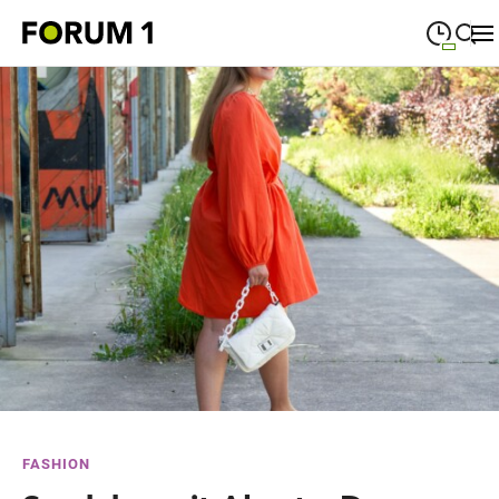
09:00
—
19:00
MONTAG
Montag
Suche schließen
09:00
—
19:00
DIENSTAG
Dienstag
09:00
—
19:00
MITTWOCH
Mittwoch
09:00
—
19:00
DONNERSTAG
Donnerstag
09:00
—
19:00
FREITAG
Freitag
09:00
—
18:00
SAMSTAG
Samstag
Sonderöffnungszeiten
FASHION