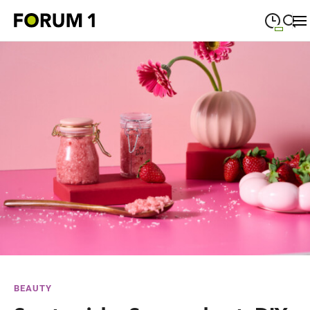
09:00
—
19:00
MONTAG
Montag
Suche schließen
09:00
—
19:00
DIENSTAG
Dienstag
09:00
—
19:00
MITTWOCH
Mittwoch
09:00
—
19:00
DONNERSTAG
Donnerstag
09:00
—
19:00
FREITAG
Freitag
09:00
—
18:00
SAMSTAG
Samstag
Sonderöffnungszeiten
BEAUTY