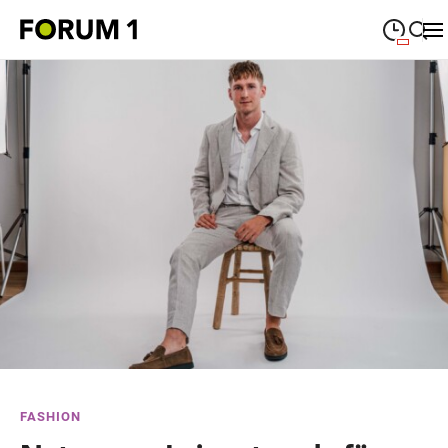
09:00
—
19:00
MONTAG
Montag
Suche schließen
09:00
—
19:00
DIENSTAG
Dienstag
09:00
—
19:00
MITTWOCH
Mittwoch
09:00
—
19:00
DONNERSTAG
Donnerstag
09:00
—
19:00
FREITAG
Freitag
09:00
—
18:00
SAMSTAG
Samstag
Sonderöffnungszeiten
FASHION