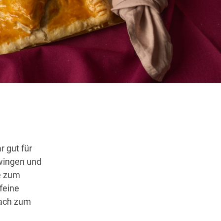
Wegbeschreibung
r gut für
hwingen und
e zum
feine
fach zum