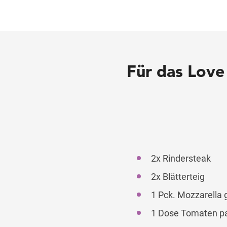
Für das Love 
2x Rindersteak
2x Blätterteig
1 Pck. Mozzarella 
1 Dose Tomaten pa