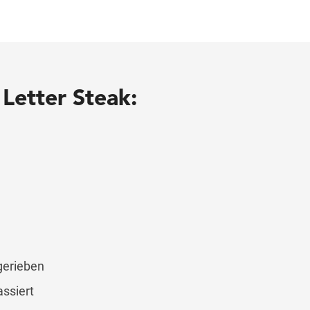
Letter Steak:
gerieben
ssiert