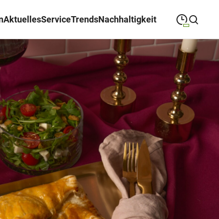
n
Aktuelles
Service
Trends
Nachhaltigkeit
09:00
—
19:00
MONTAG
Montag
Suche schließen
09:00
—
19:00
DIENSTAG
Dienstag
09:00
—
19:00
MITTWOCH
Mittwoch
09:00
—
19:00
DONNERSTAG
Donnerstag
09:00
—
19:00
FREITAG
Freitag
09:00
—
18:00
SAMSTAG
Samstag
Sonderöffnungszeiten