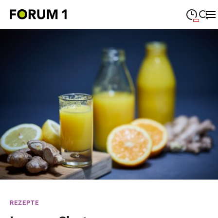
09:00
—
19:00
MONTAG
Montag
Suche schließen
09:00
—
19:00
DIENSTAG
Dienstag
09:00
—
19:00
MITTWOCH
Mittwoch
09:00
—
19:00
DONNERSTAG
Donnerstag
09:00
—
19:00
FREITAG
Freitag
09:00
—
18:00
SAMSTAG
Samstag
Sonderöffnungszeiten
REZEPTE