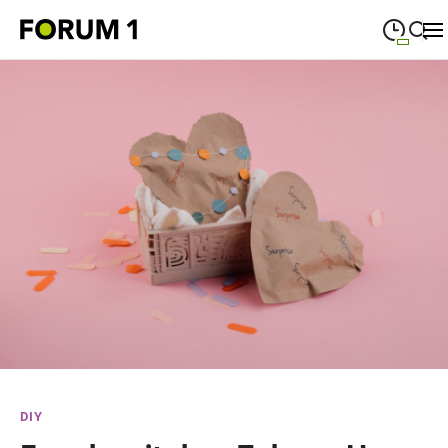
09:00
—
19:00
MONTAG
Montag
Suche schließen
09:00
—
19:00
DIENSTAG
Dienstag
09:00
—
19:00
MITTWOCH
Mittwoch
09:00
—
19:00
DONNERSTAG
Donnerstag
09:00
—
19:00
FREITAG
Freitag
09:00
—
18:00
SAMSTAG
Samstag
Sonderöffnungszeiten
DIY