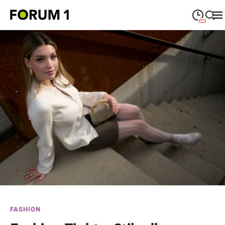
09:00
—
19:00
MONTAG
Montag
Suche schließen
09:00
—
19:00
DIENSTAG
Dienstag
09:00
—
19:00
MITTWOCH
Mittwoch
09:00
—
19:00
DONNERSTAG
Donnerstag
09:00
—
19:00
FREITAG
Freitag
09:00
—
18:00
SAMSTAG
Samstag
Sonderöffnungszeiten
FASHION