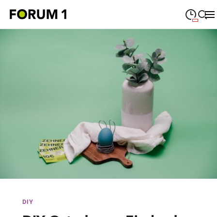
09:00
—
19:00
MONTAG
Montag
Suche schließen
09:00
—
19:00
DIENSTAG
Dienstag
09:00
—
19:00
MITTWOCH
Mittwoch
09:00
—
19:00
DONNERSTAG
Donnerstag
09:00
—
19:00
FREITAG
Freitag
09:00
—
18:00
SAMSTAG
Samstag
Sonderöffnungszeiten
DIY