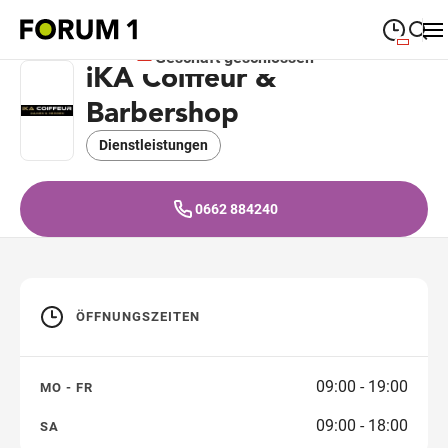
Geschäft geschlossen
iKA Coiffeur &
09:00
—
19:00
MONTAG
Montag
Barbershop
Suche schließen
09:00
—
19:00
DIENSTAG
Dienstag
Dienstleistungen
09:00
—
19:00
MITTWOCH
Mittwoch
0662 884240
09:00
—
19:00
DONNERSTAG
Donnerstag
09:00
—
19:00
FREITAG
Freitag
ÖFFNUNGSZEITEN
09:00
—
18:00
SAMSTAG
Samstag
09:00 - 19:00
MO - FR
Sonderöffnungszeiten
09:00 - 18:00
SA