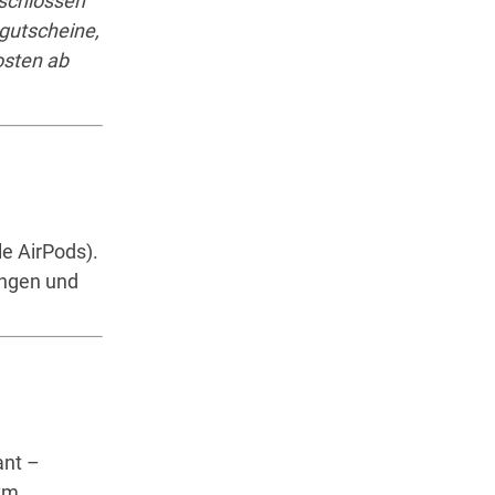
eschlossen
kgutscheine,
osten ab
e AirPods).
engen und
ant –
vm