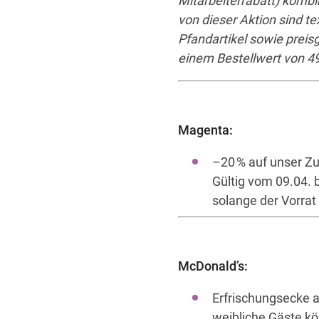
Mitarbeiterrabatt) kombi
von dieser Aktion sind t
Pfandartikel sowie
preis
einem Bestellwert von 4
Magenta:
–20 % auf unser Z
Gültig vom 09.04.
solange der Vorrat
McDonald’s:
Erfrischungsecke a
weibliche Gäste k