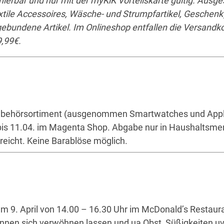
nierbar und nur mit der myKiK Vorteilskarte gültig. Ausg
extile Accessoires, Wäsche- und Strumpfartikel, Geschen
gebundene Artikel. Im Onlineshop entfallen die Versandk
9,99€.
ubehörsortiment (ausgenommen Smartwatches und Appl
 bis 11.04. im Magenta Shop. Abgabe nur in Haushaltsm
 reicht. Keine Barablöse möglich.
m 9. April von 14.00 – 16.30 Uhr im McDonald’s Restaur
önnen sich verwöhnen lassen und ua Obst, Süßigkeiten u