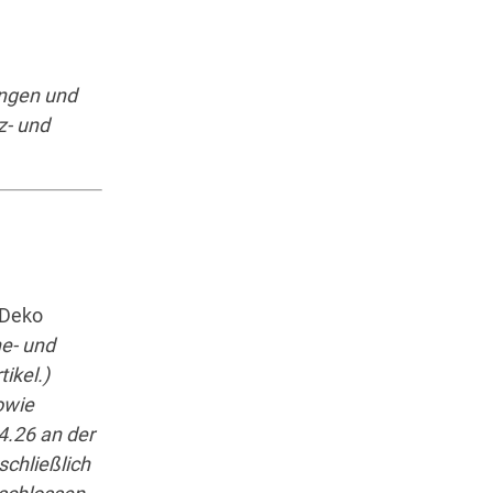
ungen und
z- und
 Deko
he- und
ikel.)
owie
4.26 an der
schließlich