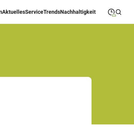
n
Aktuelles
Service
Trends
Nachhaltigkeit
09:00
—
19:00
MONTAG
Montag
Suche schließen
09:00
—
19:00
DIENSTAG
Dienstag
09:00
—
19:00
MITTWOCH
Mittwoch
09:00
—
19:00
DONNERSTAG
Donnerstag
09:00
—
19:00
FREITAG
Freitag
09:00
—
18:00
SAMSTAG
Samstag
Sonderöffnungszeiten