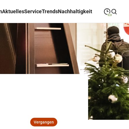
n
Aktuelles
Service
Trends
Nachhaltigkeit
09:00
—
19:00
MONTAG
Montag
Suche schließen
09:00
—
19:00
DIENSTAG
Dienstag
09:00
—
19:00
MITTWOCH
Mittwoch
09:00
—
19:00
DONNERSTAG
Donnerstag
09:00
—
19:00
FREITAG
Freitag
09:00
—
18:00
SAMSTAG
Samstag
Vergangen
Sonderöffnungszeiten