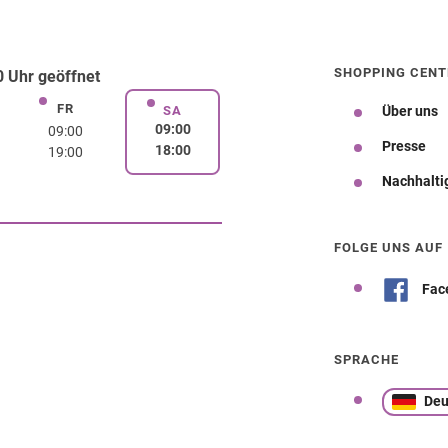
SHOPPING CENT
 Uhr geöffnet
FR
rstag
Freitag
SA
Über uns
Samstag
09:00
09:00
Presse
18:00
19:00
Nachhalti
Wegbeschreibung
FOLGE UNS AUF
Fac
SPRACHE
Deu