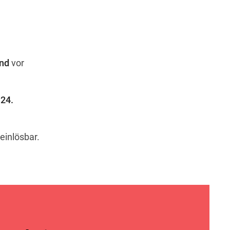
Wegbeschreibung
and
vor
24.
inlösbar.