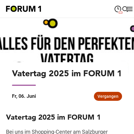
09:00
—
19:00
MONTAG
Montag
Suche schließen
09:00
—
19:00
DIENSTAG
Dienstag
09:00
—
19:00
MITTWOCH
Mittwoch
Vatertag 2025 im FORUM 1
09:00
—
19:00
DONNERSTAG
Donnerstag
09:00
—
19:00
FREITAG
Freitag
Fr, 06. Juni
Vergangen
09:00
—
18:00
SAMSTAG
Samstag
Vatertag 2025 im FORUM 1
Sonderöffnungszeiten
Bei uns im Shopping-Center am Salzburger