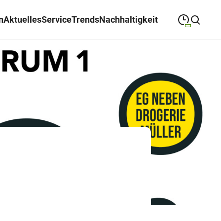
n
Aktuelles
Service
Trends
Nachhaltigkeit
09:00
—
19:00
MONTAG
Montag
Suche schließen
09:00
—
19:00
DIENSTAG
Dienstag
09:00
—
19:00
MITTWOCH
Mittwoch
09:00
—
19:00
DONNERSTAG
Donnerstag
09:00
—
19:00
FREITAG
Freitag
09:00
—
18:00
SAMSTAG
Samstag
Sonderöffnungszeiten