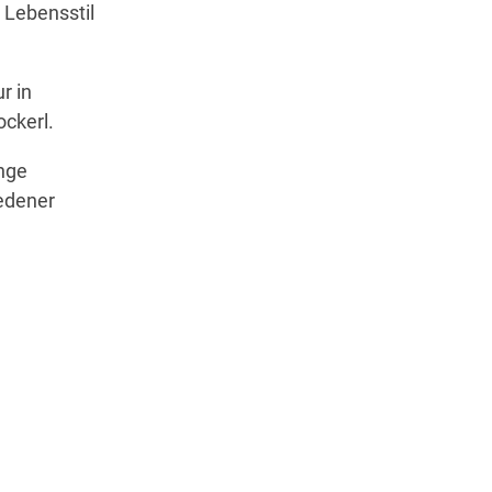
s Lebensstil
r in
ckerl.
unge
iedener