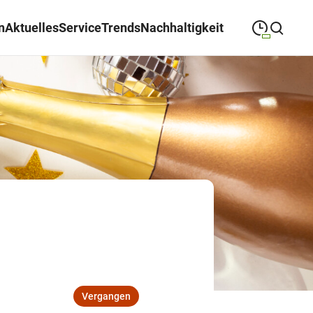
n
Aktuelles
Service
Trends
Nachhaltigkeit
09:00
—
19:00
MONTAG
Montag
Suche schließen
09:00
—
19:00
DIENSTAG
Dienstag
09:00
—
19:00
MITTWOCH
Mittwoch
09:00
—
19:00
DONNERSTAG
Donnerstag
09:00
—
19:00
FREITAG
Freitag
09:00
—
18:00
SAMSTAG
Samstag
Vergangen
Sonderöffnungszeiten