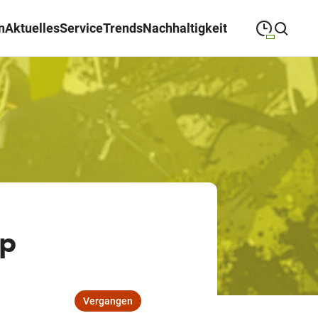
n
Aktuelles
Service
Trends
Nachhaltigkeit
09:00
—
19:00
MONTAG
Montag
Suche schließen
09:00
—
19:00
DIENSTAG
Dienstag
09:00
—
19:00
MITTWOCH
Mittwoch
09:00
—
19:00
DONNERSTAG
Donnerstag
op
09:00
—
19:00
FREITAG
Freitag
09:00
—
18:00
SAMSTAG
Samstag
Vergangen
Sonderöffnungszeiten