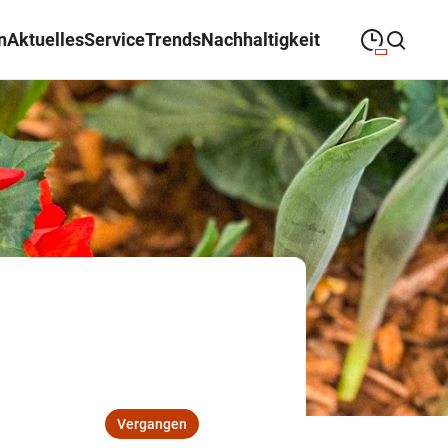
n
Aktuelles
Service
Trends
Nachhaltigkeit
09:00
—
19:00
MONTAG
Montag
Suche schließen
09:00
—
19:00
DIENSTAG
Dienstag
09:00
—
19:00
MITTWOCH
Mittwoch
09:00
—
19:00
DONNERSTAG
Donnerstag
09:00
—
19:00
FREITAG
Freitag
09:00
—
18:00
SAMSTAG
Samstag
Vergangen
Sonderöffnungszeiten