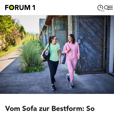
09:00
—
19:00
MONTAG
Montag
Suche schließen
09:00
—
19:00
DIENSTAG
Dienstag
09:00
—
19:00
MITTWOCH
Mittwoch
09:00
—
19:00
DONNERSTAG
Donnerstag
09:00
—
19:00
FREITAG
Freitag
09:00
—
18:00
SAMSTAG
Samstag
Sonderöffnungszeiten
Vom Sofa zur Bestform: So