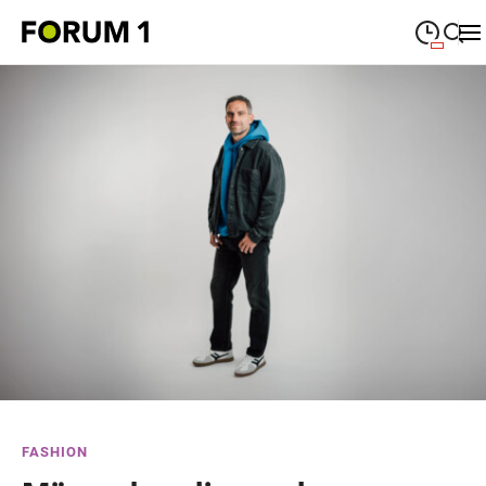
09:00
—
19:00
MONTAG
Montag
Suche schließen
09:00
—
19:00
DIENSTAG
Dienstag
09:00
—
19:00
MITTWOCH
Mittwoch
09:00
—
19:00
DONNERSTAG
Donnerstag
09:00
—
19:00
FREITAG
Freitag
09:00
—
18:00
SAMSTAG
Samstag
Sonderöffnungszeiten
FASHION