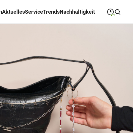
n
Aktuelles
Service
Trends
Nachhaltigkeit
09:00
—
19:00
MONTAG
Montag
Suche schließen
09:00
—
19:00
DIENSTAG
Dienstag
09:00
—
19:00
MITTWOCH
Mittwoch
09:00
—
19:00
DONNERSTAG
Donnerstag
09:00
—
19:00
FREITAG
Freitag
09:00
—
18:00
SAMSTAG
Samstag
Sonderöffnungszeiten