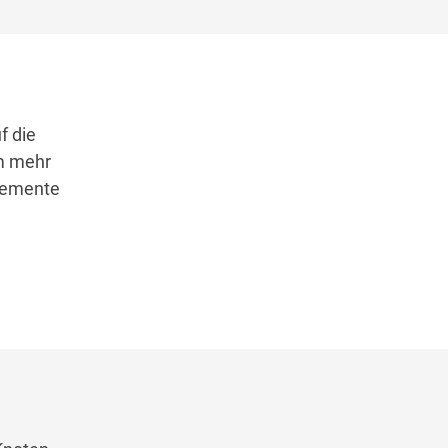
f die
m mehr
Elemente