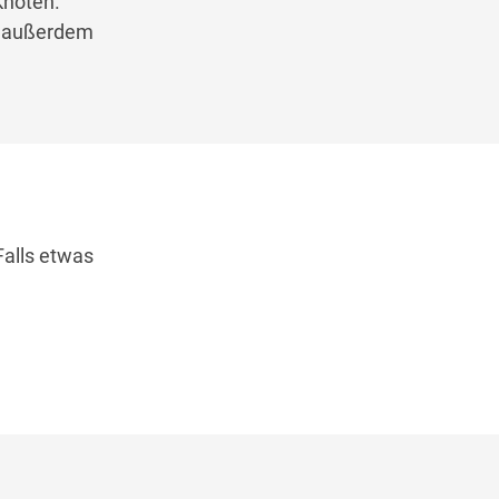
Knoten.
nt außerdem
Falls etwas