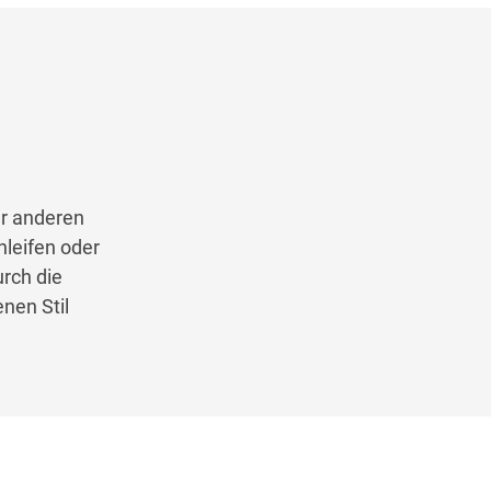
r anderen
hleifen oder
rch die
nen Stil