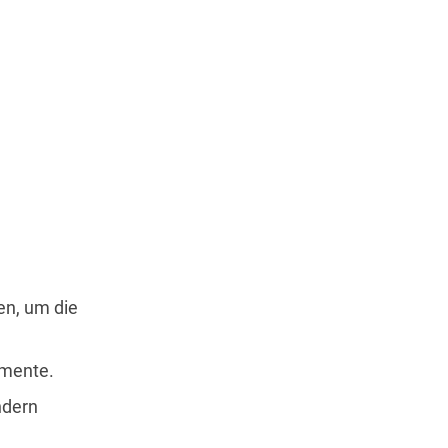
en, um die
emente.
ndern