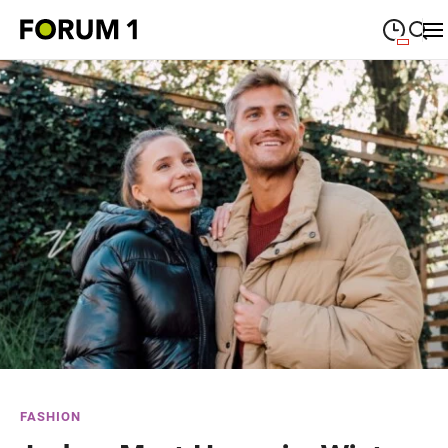
09:00
—
19:00
MONTAG
Montag
Suche schließen
09:00
—
19:00
DIENSTAG
Dienstag
09:00
—
19:00
MITTWOCH
Mittwoch
09:00
—
19:00
DONNERSTAG
Donnerstag
09:00
—
19:00
FREITAG
Freitag
09:00
—
18:00
SAMSTAG
Samstag
Sonderöffnungszeiten
FASHION