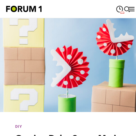
09:00
—
19:00
MONTAG
Montag
Suche schließen
09:00
—
19:00
DIENSTAG
Dienstag
09:00
—
19:00
MITTWOCH
Mittwoch
09:00
—
19:00
DONNERSTAG
Donnerstag
09:00
—
19:00
FREITAG
Freitag
09:00
—
18:00
SAMSTAG
Samstag
Sonderöffnungszeiten
DIY