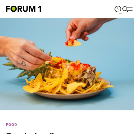
09:00
—
19:00
MONTAG
Montag
Suche schließen
09:00
—
19:00
DIENSTAG
Dienstag
09:00
—
19:00
MITTWOCH
Mittwoch
09:00
—
19:00
DONNERSTAG
Donnerstag
09:00
—
19:00
FREITAG
Freitag
09:00
—
18:00
SAMSTAG
Samstag
Sonderöffnungszeiten
FOOD