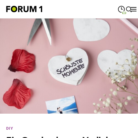
09:00
—
19:00
MONTAG
Montag
Suche schließen
09:00
—
19:00
DIENSTAG
Dienstag
09:00
—
19:00
MITTWOCH
Mittwoch
09:00
—
19:00
DONNERSTAG
Donnerstag
09:00
—
19:00
FREITAG
Freitag
09:00
—
18:00
SAMSTAG
Samstag
Sonderöffnungszeiten
DIY