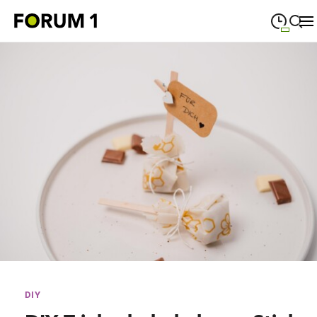
09:00
—
19:00
MONTAG
Montag
Suche schließen
09:00
—
19:00
DIENSTAG
Dienstag
09:00
—
19:00
MITTWOCH
Mittwoch
09:00
—
19:00
DONNERSTAG
Donnerstag
09:00
—
19:00
FREITAG
Freitag
09:00
—
18:00
SAMSTAG
Samstag
Sonderöffnungszeiten
DIY