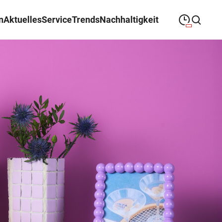
n
Aktuelles
Service
Trends
Nachhaltigkeit
09:00
—
19:00
MONTAG
Montag
Suche schließen
09:00
—
19:00
DIENSTAG
Dienstag
09:00
—
19:00
MITTWOCH
Mittwoch
09:00
—
19:00
DONNERSTAG
Donnerstag
09:00
—
19:00
FREITAG
Freitag
09:00
—
18:00
SAMSTAG
Samstag
Sonderöffnungszeiten