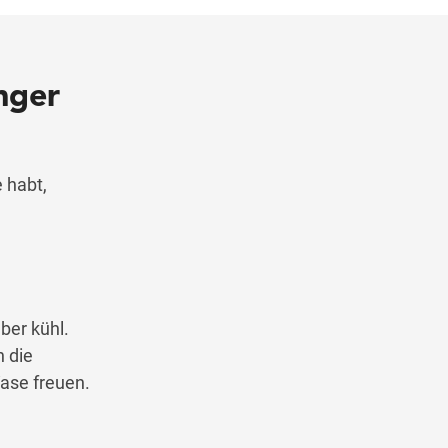
nger
 habt,
ber kühl.
 die
ase freuen.