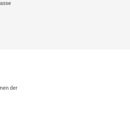
masse
umen der