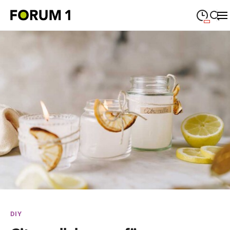
09:00
—
19:00
MONTAG
Montag
Suche schließen
09:00
—
19:00
DIENSTAG
Dienstag
09:00
—
19:00
MITTWOCH
Mittwoch
09:00
—
19:00
DONNERSTAG
Donnerstag
09:00
—
19:00
FREITAG
Freitag
09:00
—
18:00
SAMSTAG
Samstag
Sonderöffnungszeiten
DIY