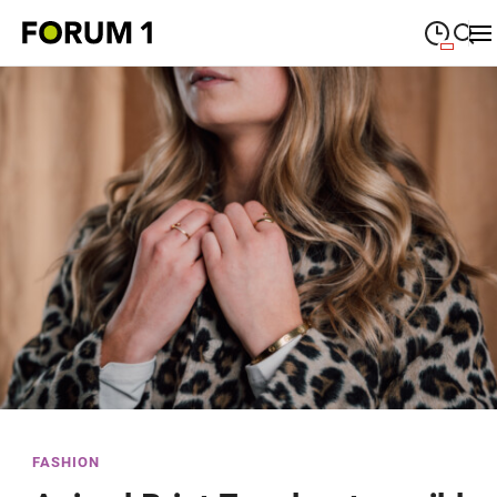
09:00
—
19:00
MONTAG
Montag
Suche schließen
09:00
—
19:00
DIENSTAG
Dienstag
09:00
—
19:00
MITTWOCH
Mittwoch
09:00
—
19:00
DONNERSTAG
Donnerstag
09:00
—
19:00
FREITAG
Freitag
09:00
—
18:00
SAMSTAG
Samstag
Sonderöffnungszeiten
FASHION